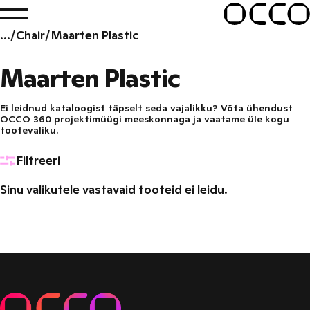
Skip
to
OCCO
/
Chair
/
Maarten Plastic
content
Tootekatalo
Maarten Plastic
Ei leidnud kataloogist täpselt seda vajalikku? Võta ühendust
OCCO 360 projektimüügi meeskonnaga ja vaatame üle kogu
tootevaliku.
Filtreeri
Sinu valikutele vastavaid tooteid ei leidu.
Muud tooted
Toolid
Lauad
Kapid ja hoiustamine
Pehme mööbel
Telefoniboksid